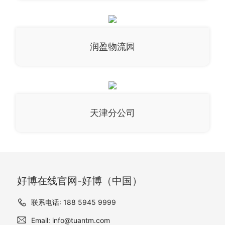
润盈物流园
天津分公司
好博在线官网-好博（中国）
联系电话: 188 5945 9999
Email: info@tuantm.com