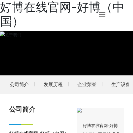
好博在线官网-好博（中
国）
公司简介
发展历程
企业荣誉
生产设备
公司简介
▁▁
▁▁
好博在线官网-好博