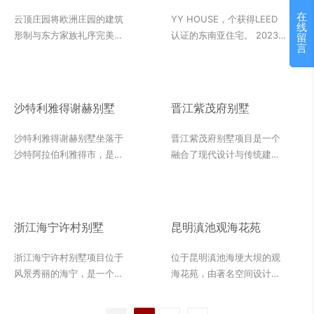
群
在
云顶庄园将欧洲庄园的建筑
YY HOUSE，个获得LEED
线
形制与东方家族礼序完美融
认证的东南亚住宅。 2023
留
言
合。作为南中国全亿元庄园
建筑奖：2023年度佳当代住
社区，2014年“罗博之选
宅设计项目（宿务）
Best of the Best”，厦门云
顶庄园获评“年度具传承价值
沙特利雅得谢赫别墅
晋江紫茂府别墅
庄园奖”，与劳斯劳斯幻影、
湾流G550公务机、宝玑、百
沙特利雅得谢赫别墅坐落于
晋江紫茂府别墅项目是一个
达翡丽等奢侈名品一同荣获
沙特阿拉伯利雅得市，是一
融合了现代设计与传统建筑
全球年度“最佳之最”，这也
座豪华别墅，拥有独特的设
风格的高端别墅项目。该项
是闽南地区的物业首次进入
计和精致的装修。这座别墅
目以其卓越的品质和无可比
该榜单。
位于得谢赫居民区，环境宜
拟的舒适度，吸引了众多追
人，是一处极富盛名的地产
求高品质生活的成功人士的
浙江海宁许村别墅
昆明滇池观海花苑
项目。通过运用白木纹，沙
目光。该项目外墙材料选用
特利雅得谢赫别墅展现出高
了葡萄牙米黄、内装材料选
浙江海宁许村别墅项目位于
位于昆明滇池海埂大坝的观
尚、优雅的风格，彰显出主
用奥特曼米黄和芝麻黑，为
风景秀丽的海宁，是一个融
海花苑，由著名空间设计师
人的品味与身份。白木纹的
紫茂府别墅赋予了一种独特
合了现代设计与传统建筑风
车元斌亲自操刀设计。花苑
应用不仅提升了室内空间的
的贵族气质、添了一份恒久
格的高端别墅项目。葡萄牙
内所有图案或人物雕刻基本