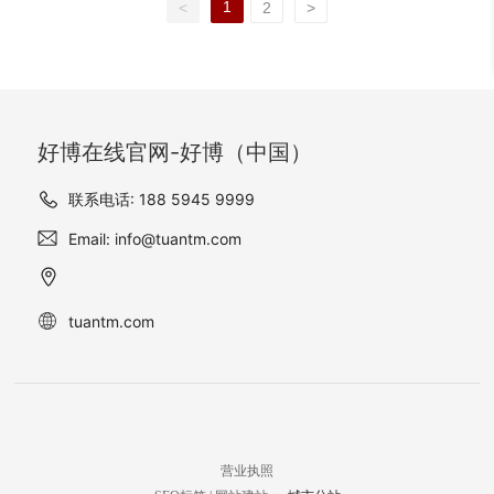
整体质感，更为别墅增添了
的美感。
1
<
2
>
米黄，作为该项目外墙材料
都是先手绘后纯人工雕刻订
一份独特的韵味和现代感。
的选择，为许村别墅赋予了
制而成。所有雕花都取自业
一种独特的贵族气质。这种
主身份地位及家族文化传承
金黄色的外墙材料，不仅提
内涵，数字上及比例有特殊
升了别墅的整体外观美感，
设计，堪称私人豪宅中的经
更彰显了业主的高贵身份和
典之作。 本项目中，外墙采
好博在线官网-好博（中国）
品味。
用了天然石材葡萄牙米黄，
葡萄牙米黄装饰的欧式别墅
联系电话: 188 5945 9999
外观显得豪华大气，在墙
Email: info@tuantm.com
面、窗户、窗顶和屋檐等处
有精细的雕花装饰，尽显豪
华气势。美轮美奂的外墙搭
配上窗玻璃使得建筑外观看
tuantm.com
上去更为生动，整体营造了
一种典雅、浪漫的氛围。
营业执照