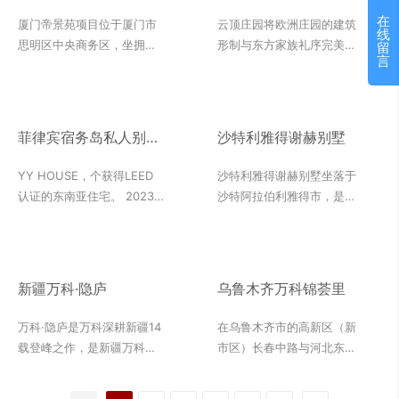
在
厦门帝景苑项目位于厦门市
云顶庄园将欧洲庄园的建筑
线
思明区中央商务区，坐拥筼
形制与东方家族礼序完美融
留
言
筜湖一线湖景资源，是集山
合。作为南中国全亿元庄园
景、海景、湖景三景于一体
社区，2014年“罗博之选
的顶级豪宅，同时也是厦门
Best of the Best”，厦门云
住宅第一高楼。项目由5幢
顶庄园获评“年度具传承价值
菲律宾宿务岛私人别墅
沙特利雅得谢赫别墅
62层超高住宅楼、2幢地上3
庄园奖”，与劳斯劳斯幻影、
群
层地下3层的商业骑楼及公建
湾流G550公务机、宝玑、百
YY HOUSE，个获得LEED
沙特利雅得谢赫别墅坐落于
配套设施组成，其中长达约
达翡丽等奢侈名品一同荣获
认证的东南亚住宅。 2023
沙特阿拉伯利雅得市，是一
四百米的商业骑楼尤为引人
全球年度“最佳之最”，这也
建筑奖：2023年度佳当代住
座豪华别墅，拥有独特的设
注目。 帝景苑的卓越之处不
是闽南地区的物业首次进入
宅设计项目（宿务）
计和精致的装修。这座别墅
仅体现在其稀缺的景观资源
该榜单。
位于得谢赫居民区，环境宜
上，更在于其建筑细节的精
人，是一处极富盛名的地产
新疆万科·隐庐
乌鲁木齐万科锦荟里
工打造。项目特别采用了意
项目。通过运用白木纹，沙
大利进口的顶级罗马洞石，
特利雅得谢赫别墅展现出高
万科·隐庐是万科深耕新疆14
在乌鲁木齐市的高新区（新
其中15米高的裙楼外墙设计
尚、优雅的风格，彰显出主
载登峰之作，是新疆万科围
市区）长春中路与河北东路
更是令人叹为观止。作为专
人的品味与身份。白木纹的
绕以山为脉、以庐藏园的创
交汇处，万科锦荟里以其独
注于外墙石材的专业团队，
应用不仅提升了室内空间的
作理念打造的史诗墅级洋
特的魅力吸引着人们的目
好博在线官网-好博（中国）