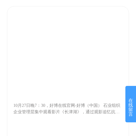
在
线
10月27日晚7：30，好博在线官网-好博（中国） 石业组织
留
企业管理层集中观看影片《长津湖》，通过观影追忆抗美
言
援朝那段波澜壮阔的历史，重温革命先烈不怕牺牲、英勇
无畏的战斗精神和坚定的共产主义信念。