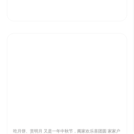
了天下炎黄子孙的心啊！ 您赢得了世界尊重的目光。
现在您正意气奋发， 走进了新世纪， 今天，
在这欢庆的节日里， 我从心底里向您说一声， 祖
国，您好！
吃月饼、赏明月 又是一年中秋节，阖家欢乐喜团圆 家家户