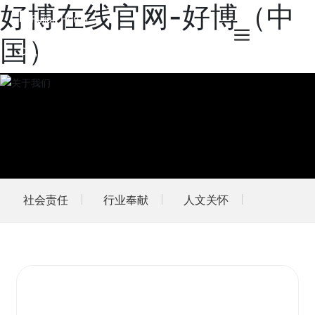
好博在线官网-好博（中
国）
社会责任
行业奉献
人文关怀