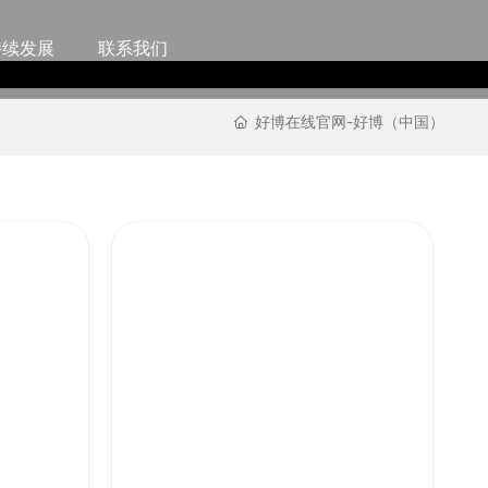
持续发展
联系我们
好博在线官网-好博（中国）