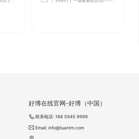
前位于福
（二厂）内举行了一场重要的活动——
里处，为强
“7·6”消防应急演练现场会。会议由中泰
西方向移
投资有限公司副总经理刘荣富主持。
里，强度将
午，台风将
海登陆，最
沿海登陆，
台风级别，
-16级。
好博在线官网-好博（中国）
联系电话: 188 5945 9999
Email: info@tuantm.com