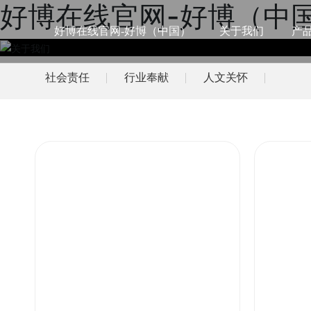
好博在线官网-好博（中
好博在线官网-好博（中国）
关于我们
产
社会责任
行业奉献
人文关怀