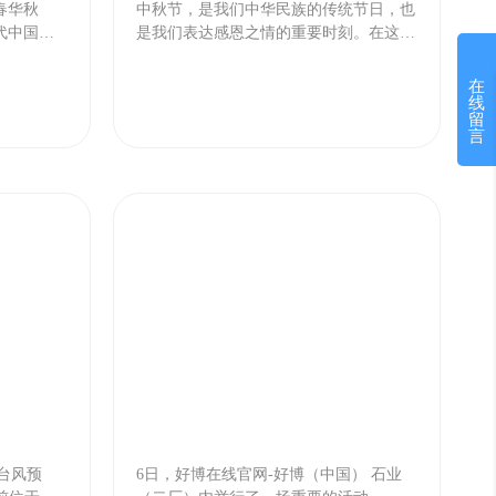
中秋节，是我们中华民族的传统节日，也
是我们表达感恩之情的重要时刻。在这特
蓝缕奠基立
殊的日子里，好博在线官网-好博（中
篇，创造出
国） 石业想要和全体家人分享这份关怀
在
线
族迎来了从
和温暖。 作为一家民营石材企业，好博
留
大飞跃。
在线官网-好博（中国） 石业始终将员工
言
视作企业最宝贵的财富。正是因为全体员
工的辛勤付出和无私奉献，好博在线官
网-好博（中国） 石业才能够不断发展壮
大，实现了一次又一次的突破和进步，为
企业带来了巨大的动力和创新能力。
台风预
6日，好博在线官网-好博（中国） 石业