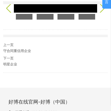
言
上一页
守合同重信用企业
下一页
明星企业
好博在线官网-好博（中国）